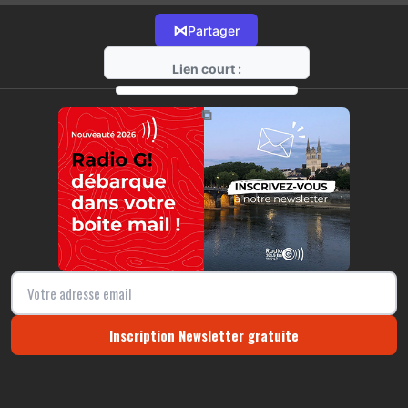
⋈
Partager
Lien court :
https://radio-g.fr?10986
⧉
Inscription Newsletter gratuite