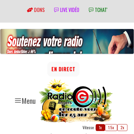
DONS
LIVE VIDÉO
TCHAT'
EN DIRECT
Menu
Vitesse :
1x
1.5x
2x