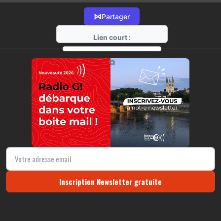
⋈
Partager
Lien court :
https://radio-g.fr?10982
⧉
Inscription Newsletter gratuite