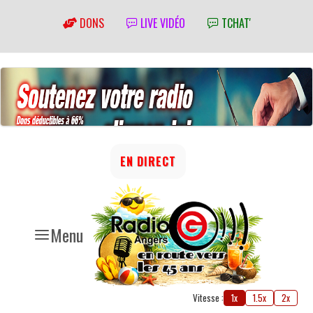
DONS
LIVE VIDÉO
TCHAT'
EN DIRECT
Menu
Vitesse :
1x
1.5x
2x