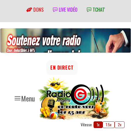
DONS
LIVE VIDÉO
TCHAT'
EN DIRECT
Menu
Vitesse :
1x
1.5x
2x