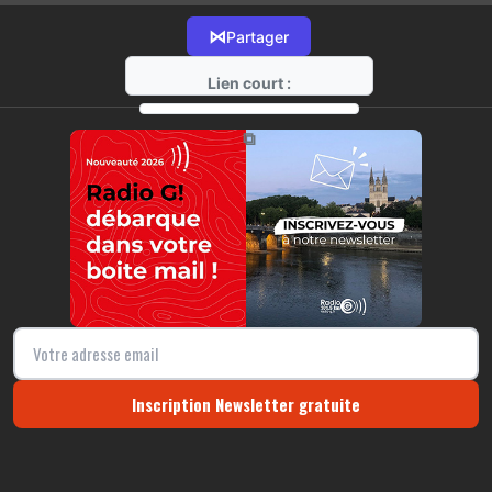
⋈
Partager
Lien court :
https://radio-g.fr?10939
⧉
Inscription Newsletter gratuite