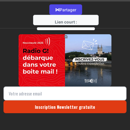
⋈
Partager
Lien court :
https://radio-g.fr?10817
⧉
Inscription Newsletter gratuite