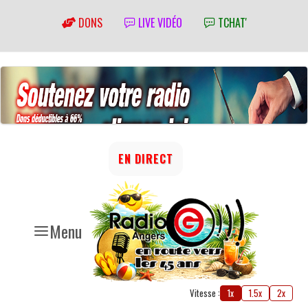
DONS
LIVE VIDÉO
TCHAT'
EN DIRECT
Menu
Vitesse :
1x
1.5x
2x