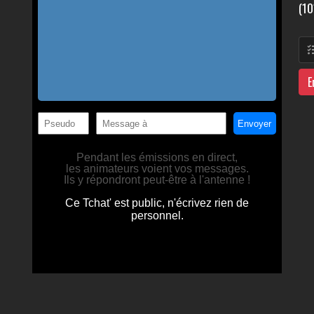
(10
E