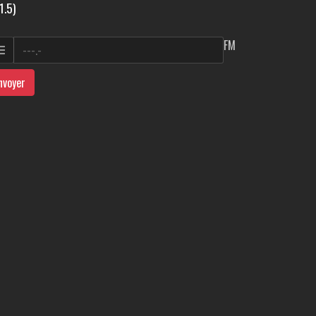
1.5)
FM
nvoyer