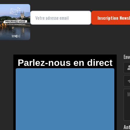
Inscription News
Env
Ant