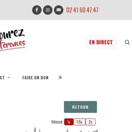
02 41 60 47 47
EN DIRECT
IST
FAIRE UN DON
RETOUR
Vitesse :
1x
1.5x
2x