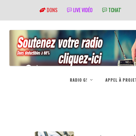
DONS
LIVE VIDÉO
TCHAT'
RADIO G!
APPEL À PROJE