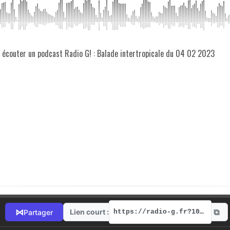
z écouter un podcast Radio G! : Balade intertropicale du 04 02 2023
⧉
⋈
Lien court :
Partager
https://radio-g.fr?10760