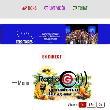
DONS
LIVE VIDÉO
TCHAT'
EN DIRECT
Menu
Vitesse :
1x
1.5x
2x