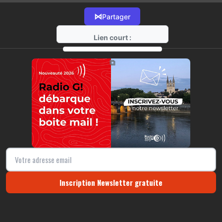
⋈
Partager
Lien court :
https://radio-g.fr?10709
⧉
Inscription Newsletter gratuite