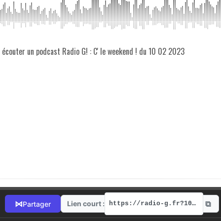
z écouter un podcast Radio G! : C' le weekend ! du 10 02 2023
⧉
⋈
Lien court :
Partager
https://radio-g.fr?10703