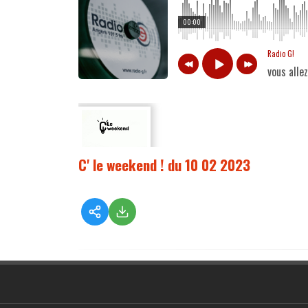
00:00
Radio G!
vous alle
C' le weekend ! du 10 02 2023