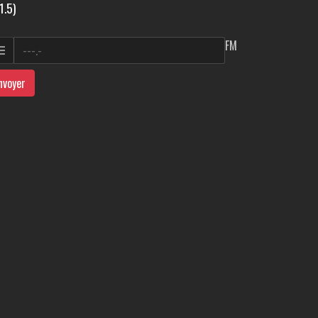
1.5)
FM
nvoyer