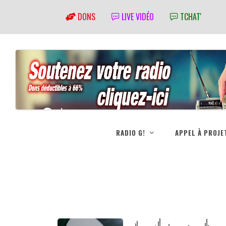
DONS
LIVE VIDÉO
TCHAT'
RADIO G!
APPEL À PROJE