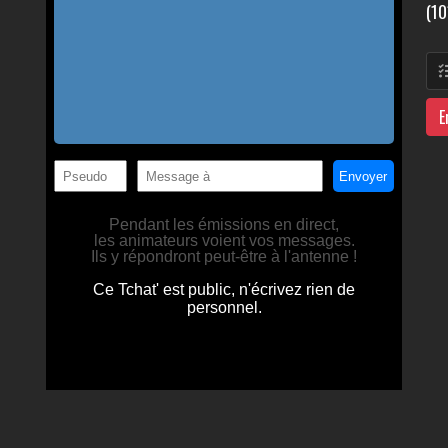
(10
E