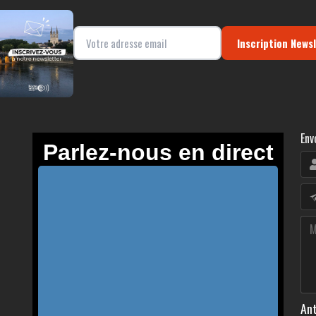
Inscription News
Env
Ant