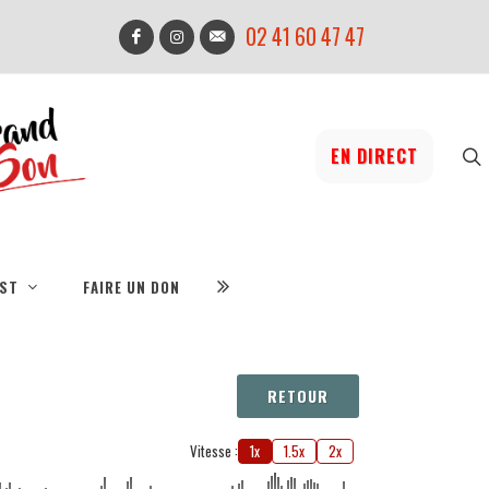
02 41 60 47 47
EN DIRECT
IST
FAIRE UN DON
RETOUR
Vitesse :
1x
1.5x
2x