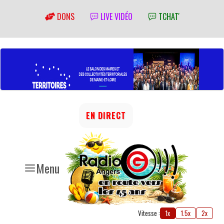
DONS
LIVE VIDÉO
TCHAT'
EN DIRECT
Menu
Vitesse :
1x
1.5x
2x