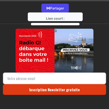
⋈
Partager
Lien court :
https://radio-g.fr?10703
⧉
Inscription Newsletter gratuite