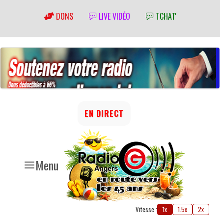
DONS
LIVE VIDÉO
TCHAT'
EN DIRECT
Menu
Vitesse :
1x
1.5x
2x