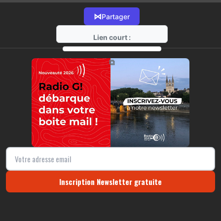
⋈
Partager
Lien court :
https://radio-g.fr?10664
⧉
Inscription Newsletter gratuite