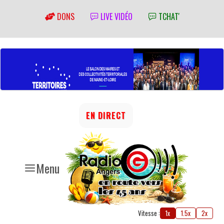
DONS
LIVE VIDÉO
TCHAT'
EN DIRECT
Menu
Vitesse :
1x
1.5x
2x