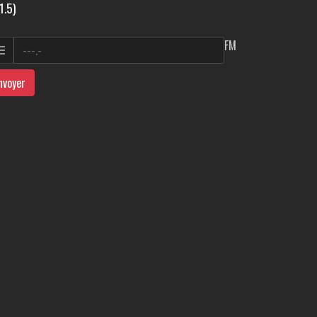
1.5)
FM
nvoyer