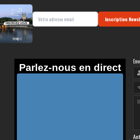
Inscription News
Env
Ant