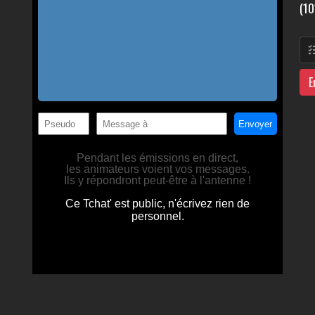
(10
E