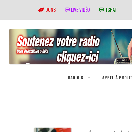
DONS
LIVE VIDÉO
TCHAT'
RADIO G!
APPEL À PROJE