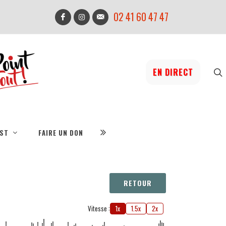
02 41 60 47 47
EN DIRECT
IST
FAIRE UN DON
RETOUR
Vitesse :
1x
1.5x
2x