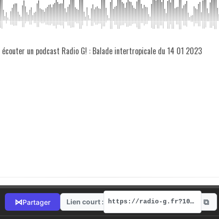
z écouter un podcast Radio G! : Balade intertropicale du 14 01 2023
⧉
⋈
Lien court :
Partager
https://radio-g.fr?10579