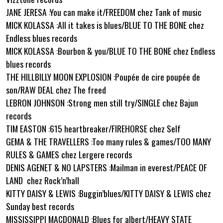
JANE JERESA :You can make it/FREEDOM chez Tank of music
MICK KOLASSA :All it takes is blues/BLUE TO THE BONE chez
Endless blues records
MICK KOLASSA :Bourbon & you/BLUE TO THE BONE chez Endless
blues records
THE HILLBILLY MOON EXPLOSION :Poupée de cire poupée de
son/RAW DEAL chez The freed
LEBRON JOHNSON :Strong men still try/SINGLE chez Bajun
records
TIM EASTON :615 heartbreaker/FIREHORSE chez Self
GEMA & THE TRAVELLERS :Too many rules & games/TOO MANY
RULES & GAMES chez Lergere records
DENIS AGENET & NO LAPSTERS :Mailman in everest/PEACE OF
LAND chez Rock’n’hall
KITTY DAISY & LEWIS :Buggin’blues/KITTY DAISY & LEWIS chez
Sunday best records
MISSISSIPPI MACDONALD :Blues for albert/HEAVY STATE