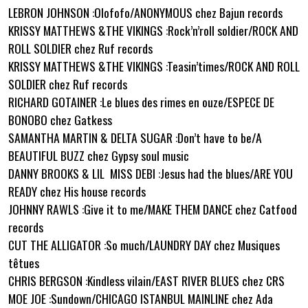
LEBRON JOHNSON :Olofofo/ANONYMOUS chez Bajun records
KRISSY MATTHEWS &THE VIKINGS :Rock’n’roll soldier/ROCK AND
ROLL SOLDIER chez Ruf records
KRISSY MATTHEWS &THE VIKINGS :Teasin’times/ROCK AND ROLL
SOLDIER chez Ruf records
RICHARD GOTAINER :Le blues des rimes en ouze/ESPECE DE
BONOBO chez Gatkess
SAMANTHA MARTIN & DELTA SUGAR :Don’t have to be/A
BEAUTIFUL BUZZ chez Gypsy soul music
DANNY BROOKS & LIL MISS DEBI :Jesus had the blues/ARE YOU
READY chez His house records
JOHNNY RAWLS :Give it to me/MAKE THEM DANCE chez Catfood
records
CUT THE ALLIGATOR :So much/LAUNDRY DAY chez Musiques
têtues
CHRIS BERGSON :Kindless vilain/EAST RIVER BLUES chez CRS
MOE JOE :Sundown/CHICAGO ISTANBUL MAINLINE chez Ada