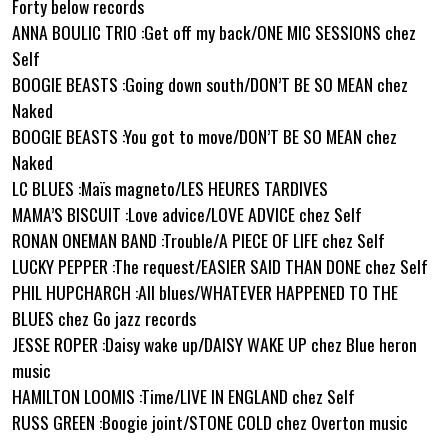
Forty below records
ANNA BOULIC TRIO :Get off my back/ONE MIC SESSIONS chez
Self
BOOGIE BEASTS :Going down south/DON’T BE SO MEAN chez
Naked
BOOGIE BEASTS :You got to move/DON’T BE SO MEAN chez
Naked
LC BLUES :Maïs magneto/LES HEURES TARDIVES
MAMA’S BISCUIT :Love advice/LOVE ADVICE chez Self
RONAN ONEMAN BAND :Trouble/A PIECE OF LIFE chez Self
LUCKY PEPPER :The request/EASIER SAID THAN DONE chez Self
PHIL HUPCHARCH :All blues/WHATEVER HAPPENED TO THE
BLUES chez Go jazz records
JESSE ROPER :Daisy wake up/DAISY WAKE UP chez Blue heron
music
HAMILTON LOOMIS :Time/LIVE IN ENGLAND chez Self
RUSS GREEN :Boogie joint/STONE COLD chez Overton music