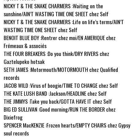
NICKY T & THE SNAKE CHARMERS :Waiting on the
sunshine/AIN’T WASTING TIME ONE SHEET chez Self
NICKY T & THE SNAKE CHARMERS :Life on life’s terms/AIN’T
WASTING TIME ONE SHEET chez Self
BENOIT BLUE BOY :Rentrer chez moi/EN AMERIQUE chez
Frémeaux & associés
THE FOUR BREAKERS :Do you think/DRY RIVERS chez
Gaztelupeko hotsak
SETH JAMES :Motormouth/MOTORMOUTH chez Qualified
records
JACOB WILD :Virus of boogie/TIME TO CHANGE chez Self
THE KATE LUSH BAND :Jackson/HEADLINE chez Self
THE JIMMYS :Take you back/GOTTA HAVE IT chez Self
BIG ED SULLIVAN :Good morning/RUN THE BORDER chez
Dixiefrog
SPENCER MacKENZIE :Frozen hearts/EMPTY CHAIRS chez Gypsy
soul records