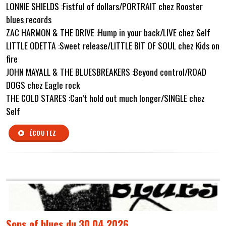
LONNIE SHIELDS :Fistful of dollars/PORTRAIT chez Rooster
blues records
ZAC HARMON & THE DRIVE :Hump in your back/LIVE chez Self
LITTLE ODETTA :Sweet release/LITTLE BIT OF SOUL chez Kids on
fire
JOHN MAYALL & THE BLUESBREAKERS :Beyond control/ROAD
DOGS chez Eagle rock
THE COLD STARES :Can’t hold out much longer/SINGLE chez
Self
ÉCOUTEZ
Sons of blues du 30 04 2026