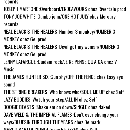
records
JOSEPH MARTONE :Overboard/ENDEAVOURS chez Rivertale prod
TONY JOE WHITE :Gumbo john/ONE HOT JULY chez Mercury
records
NEAL BLACK & THE HEALERS :Number 3 monkey/NUMBER 3
MONKEY chez Gel prod
NEAL BLACK & THE HEALERS :Devil got my woman/NUMBER 3
MONKEY chez Gel prod
LENNY LAFARGUE :Quidam rock/JE NE PENSE QU’A CA chez V
Music
THE JAMES HUNTER SIX :Gun shy/OFF THE FENCE chez Easy eye
sound
THE STRING BREAKERS :Who knows who/SOUL ME UP chez Self
LAZY BUDDIES :Watch your step/ALL IN chez Self
BOOGIE BEASTS :Shake em on down/SINGLE chez Naked
DAVE WELD & THE IMPERIAL FLAMES :Don’t ever change your
ways/BLUESIN’THROUGH THE YEARS chez Delmark
MARCO BARTOCCIONI :It’s my life/EYES chez Self