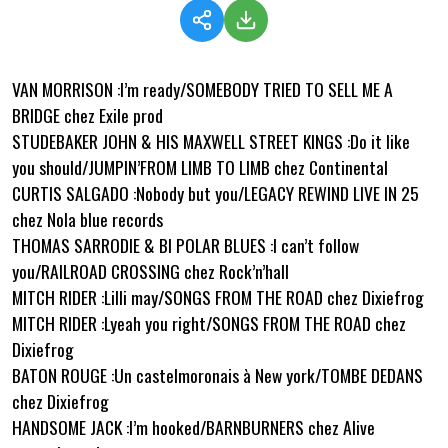
VAN MORRISON :I’m ready/SOMEBODY TRIED TO SELL ME A
BRIDGE chez Exile prod
STUDEBAKER JOHN & HIS MAXWELL STREET KINGS :Do it like
you should/JUMPIN’FROM LIMB TO LIMB chez Continental
CURTIS SALGADO :Nobody but you/LEGACY REWIND LIVE IN 25
chez Nola blue records
THOMAS SARRODIE & BI POLAR BLUES :I can’t follow
you/RAILROAD CROSSING chez Rock’n’hall
MITCH RIDER :Lilli may/SONGS FROM THE ROAD chez Dixiefrog
MITCH RIDER :Lyeah you right/SONGS FROM THE ROAD chez
Dixiefrog
BATON ROUGE :Un castelmoronais à New york/TOMBE DEDANS
chez Dixiefrog
HANDSOME JACK :I’m hooked/BARNBURNERS chez Alive