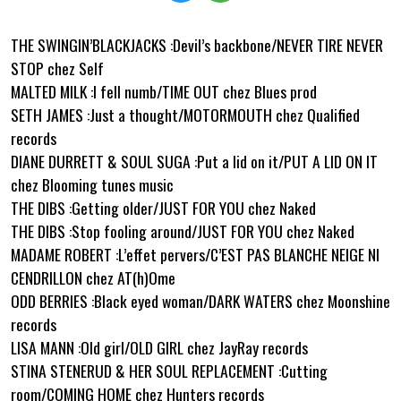
THE SWINGIN’BLACKJACKS :Devil’s backbone/NEVER TIRE NEVER
STOP chez Self
MALTED MILK :I fell numb/TIME OUT chez Blues prod
SETH JAMES :Just a thought/MOTORMOUTH chez Qualified
records
DIANE DURRETT & SOUL SUGA :Put a lid on it/PUT A LID ON IT
chez Blooming tunes music
THE DIBS :Getting older/JUST FOR YOU chez Naked
THE DIBS :Stop fooling around/JUST FOR YOU chez Naked
MADAME ROBERT :L’effet pervers/C’EST PAS BLANCHE NEIGE NI
CENDRILLON chez AT(h)Ome
ODD BERRIES :Black eyed woman/DARK WATERS chez Moonshine
records
LISA MANN :Old girl/OLD GIRL chez JayRay records
STINA STENERUD & HER SOUL REPLACEMENT :Cutting
room/COMING HOME chez Hunters records