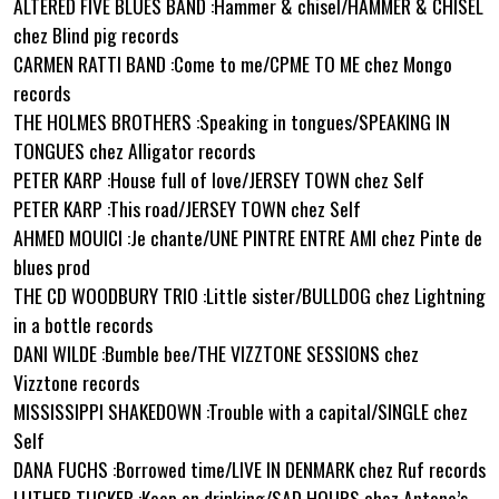
ALTERED FIVE BLUES BAND :Hammer & chisel/HAMMER & CHISEL
chez Blind pig records
CARMEN RATTI BAND :Come to me/CPME TO ME chez Mongo
records
THE HOLMES BROTHERS :Speaking in tongues/SPEAKING IN
TONGUES chez Alligator records
PETER KARP :House full of love/JERSEY TOWN chez Self
PETER KARP :This road/JERSEY TOWN chez Self
AHMED MOUICI :Je chante/UNE PINTRE ENTRE AMI chez Pinte de
blues prod
THE CD WOODBURY TRIO :Little sister/BULLDOG chez Lightning
in a bottle records
DANI WILDE :Bumble bee/THE VIZZTONE SESSIONS chez
Vizztone records
MISSISSIPPI SHAKEDOWN :Trouble with a capital/SINGLE chez
Self
DANA FUCHS :Borrowed time/LIVE IN DENMARK chez Ruf records
LUTHER TUCKER :Keep on drinking/SAD HOURS chez Antone’s