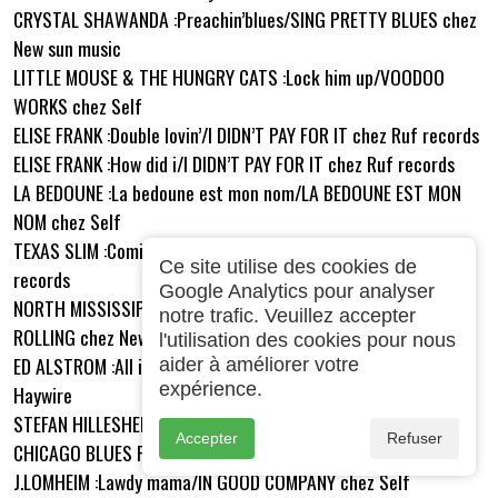
CRYSTAL SHAWANDA :Preachin’blues/SING PRETTY BLUES chez
New sun music
LITTLE MOUSE & THE HUNGRY CATS :Lock him up/VOODOO
WORKS chez Self
ELISE FRANK :Double lovin’/I DIDN’T PAY FOR IT chez Ruf records
ELISE FRANK :How did i/I DIDN’T PAY FOR IT chez Ruf records
LA BEDOUNE :La bedoune est mon nom/LA BEDOUNE EST MON
NOM chez Self
TEXAS SLIM :Coming home/LUCKY MOJO chez Feelin’good
Ce site utilise des cookies de
records
Google Analytics pour analyser
NORTH MISSISSIPPI ALLSTARS :Lonesome in my home/UP &
notre trafic. Veuillez accepter
ROLLING chez New west records
l'utilisation des cookies pour nous
ED ALSTROM :All i’m gonna do/THIS IDEA OF HUMANITY chez
aider à améliorer votre
expérience.
Haywire
STEFAN HILLESHEIM BAND :Big legged woman/LIVE AT THE
Accepter
Refuser
CHICAGO BLUES FESTIVAL chez Stella blue music
J.LOMHEIM :Lawdy mama/IN GOOD COMPANY chez Self