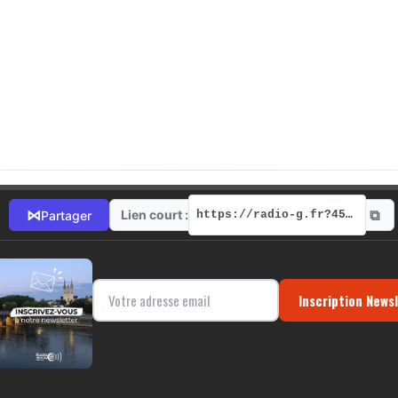
⧉
⋈
Lien court :
Partager
https://radio-g.fr?4599
Inscription News