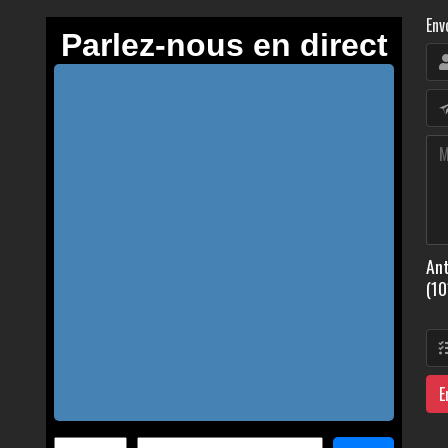
Env
Ant
(10
E