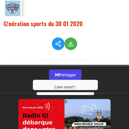
G!nération sports du 30 01 2020
⋈
Partager
Lien court :
https://radio-g.fr?4596
⧉