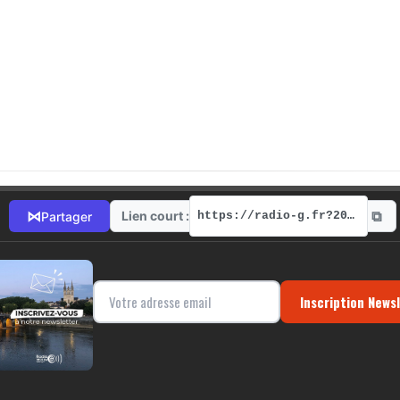
⧉
⋈
Lien court :
Partager
https://radio-g.fr?2013
Inscription News