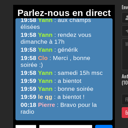
Env
Ant
(10
E