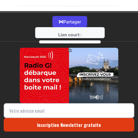
⋈
Partager
Lien court :
https://radio-g.fr?1768
⧉
Inscription Newsletter gratuite