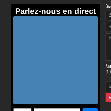
Env
Ant
(10
E