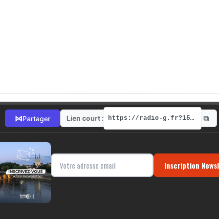
⧉
⋈
Lien court :
Partager
https://radio-g.fr?1596
Inscription News