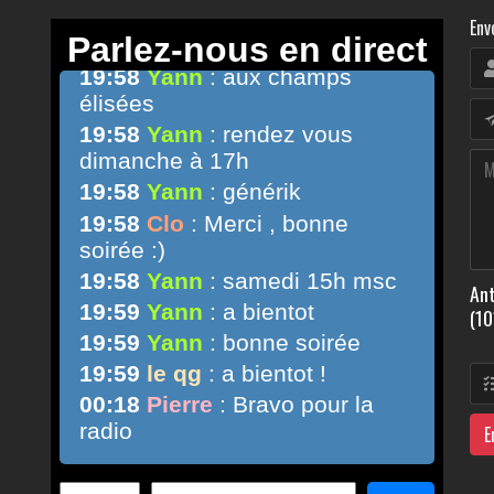
Env
Ant
(10
E