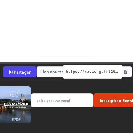
⧉
⋈
Lien court :
Partager
https://radio-g.fr?1067
Inscription News