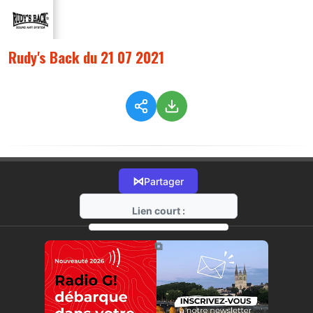
Rudy's Back du 21 07 2021
⋈
Partager
Lien court :
https://radio-g.fr?5708
⧉