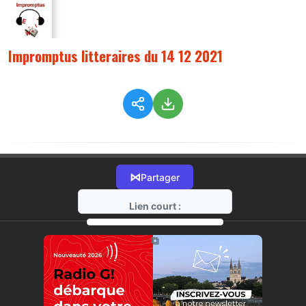
Impromptus litteraires du 14 12 2021
⋈
Partager
Lien court :
https://radio-g.fr?7143
⧉