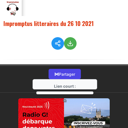
Impromptus litteraires du 26 10 2021
⋈
Partager
Lien court :
https://radio-g.fr?6635
⧉