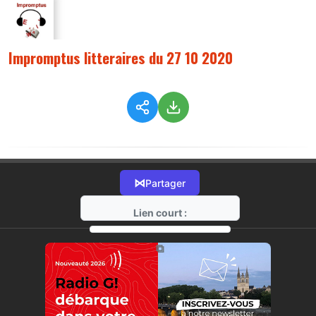
Impromptus litteraires du 27 10 2020
⋈
Partager
Lien court :
https://radio-g.fr?3115
⧉