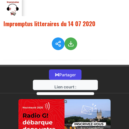
Impromptus litteraires du 14 07 2020
⋈
Partager
Lien court :
https://radio-g.fr?2547
⧉