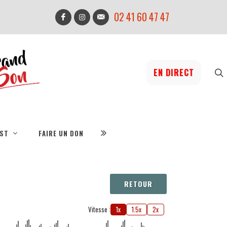
02 41 60 47 47
EN DIRECT
IST
FAIRE UN DON
RETOUR
Vitesse :
1x
1.5x
2x