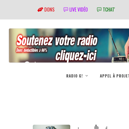
DONS
LIVE VIDÉO
TCHAT'
RADIO G!
APPEL À PROJE