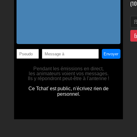
(10
E