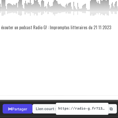
z écouter un podcast Radio G! : Impromptus litteraires du 21 11 2023
⧉
⋈
Lien court :
Partager
https://radio-g.fr?13239