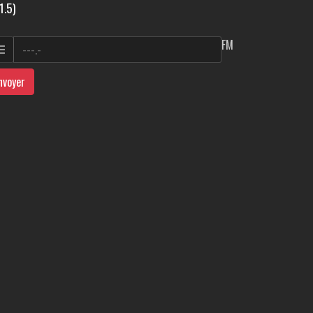
1.5)
FM
nvoyer