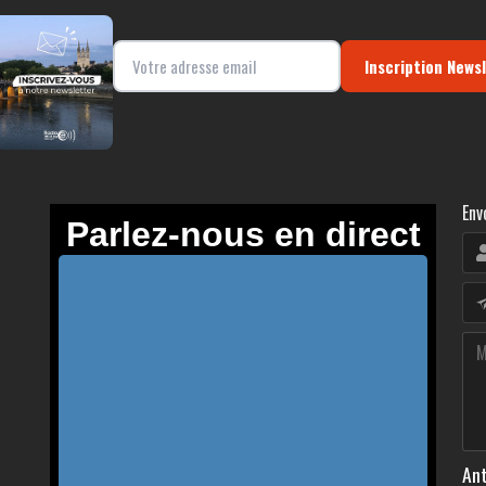
Inscription News
Env
Ant