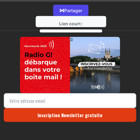
⋈
Partager
Lien court :
https://radio-g.fr?13836
⧉
Inscription Newsletter gratuite