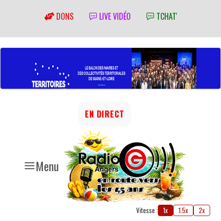
DONS
LIVE VIDÉO
TCHAT'
EN DIRECT
Menu
Vitesse :
1x
1.5x
2x