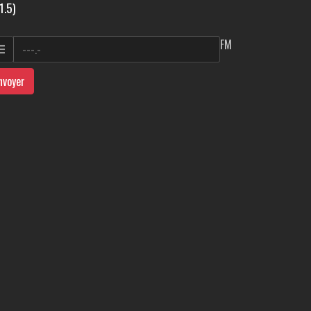
1.5)
FM
nvoyer