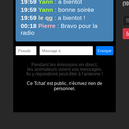
(10
E