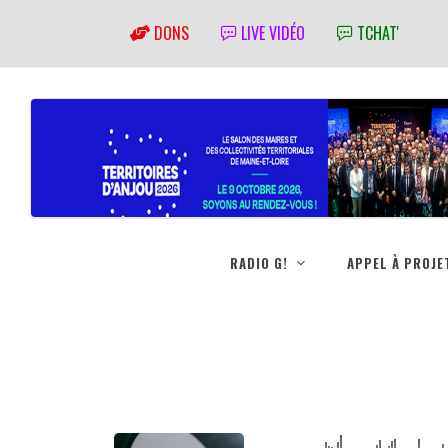
DONS
LIVE VIDÉO
TCHAT'
RADIO G!
APPEL À PROJE