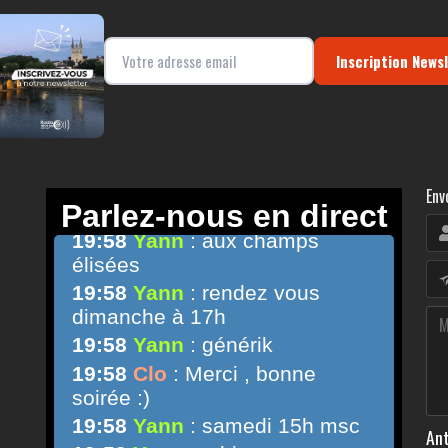
Inscription News
Env
Ant