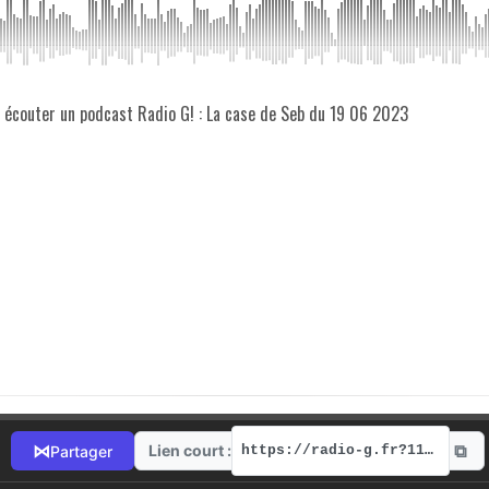
z écouter un podcast Radio G! : La case de Seb du 19 06 2023
⧉
⋈
Lien court :
Partager
https://radio-g.fr?11739