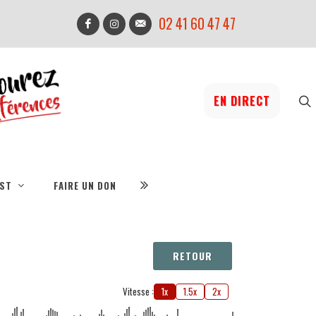
02 41 60 47 47
EN DIRECT
IST
FAIRE UN DON
RETOUR
Vitesse :
1x
1.5x
2x