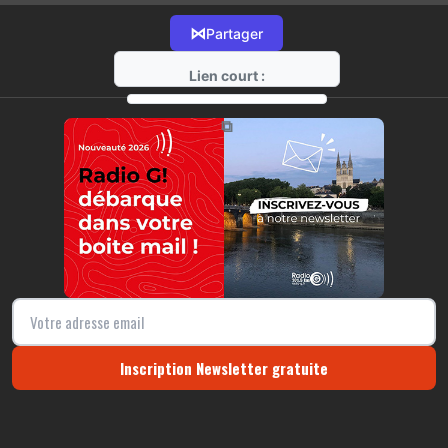
⋈
Partager
Lien court :
https://radio-g.fr?11065
⧉
Inscription Newsletter gratuite