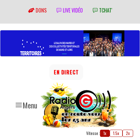
DONS
LIVE VIDÉO
TCHAT'
EN DIRECT
Menu
Vitesse :
1x
1.5x
2x