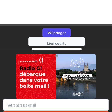
⋈
Partager
Lien court :
https://radio-g.fr?r326
⧉