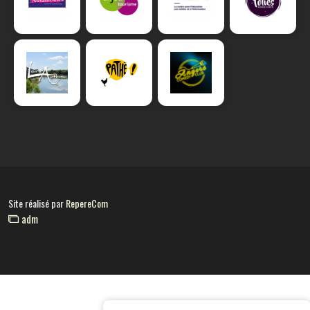
Site réalisé par
RepereCom
adm