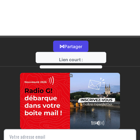
⋈
Partager
Lien court :
https://radio-g.fr?r326
⧉