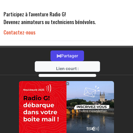
Participez à l'aventure Radio G!
Devenez animateurs ou techniciens bénévoles.
Contactez-nous
⋈
Partager
Lien court :
https://radio-g.fr?r32
⧉