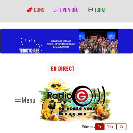
DONS
LIVE VIDÉO
TCHAT'
EN DIRECT
Menu
Vitesse :
1x
1.5x
2x