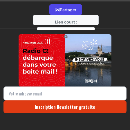
⋈
Partager
Lien court :
https://radio-g.fr?11666
⧉
Inscription Newsletter gratuite