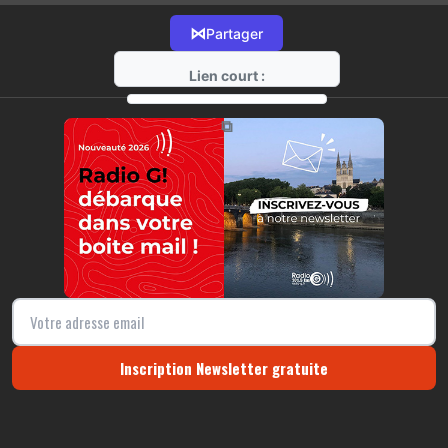
⋈
Partager
Lien court :
https://radio-g.fr?11454
⧉
Inscription Newsletter gratuite