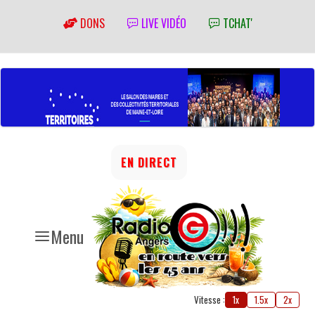
DONS
LIVE VIDÉO
TCHAT'
EN DIRECT
Menu
Vitesse :
1x
1.5x
2x