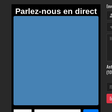
Env
Ant
(10
E