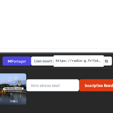
⧉
⋈
Lien court :
Partager
https://radio-g.fr?14418
Inscription News