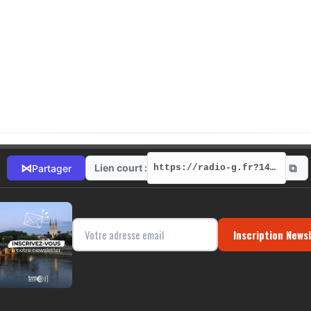
⧉
⋈
Lien court :
Partager
https://radio-g.fr?14123
Inscription News