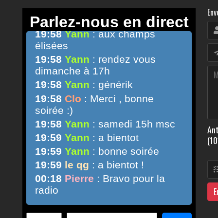
Env
Ant
(10
E