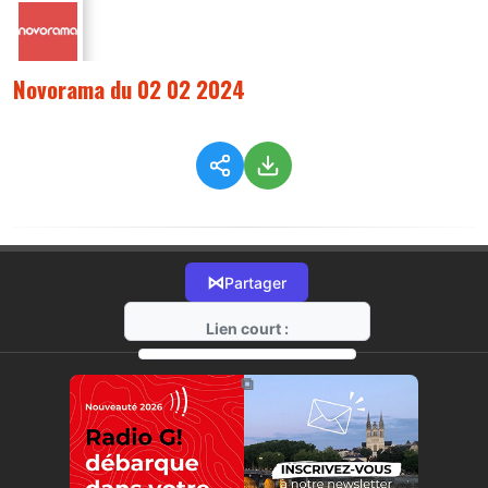
Novorama du 02 02 2024
⋈
Partager
Lien court :
https://radio-g.fr?13768
⧉