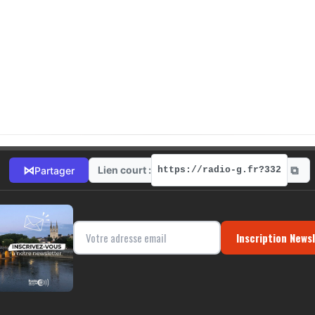
⧉
⋈
Lien court :
Partager
https://radio-g.fr?332
Inscription News