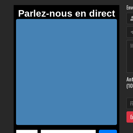
Env
Ant
(10
E