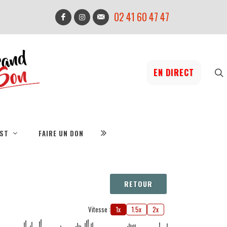
02 41 60 47 47
EN DIRECT
IST
FAIRE UN DON
RETOUR
Vitesse :
1x
1.5x
2x