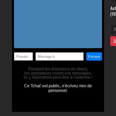
Ant
(10
E