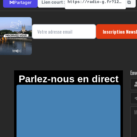
⧉
⋈
Lien court :
Partager
https://radio-g.fr?12456
Inscription News
Env