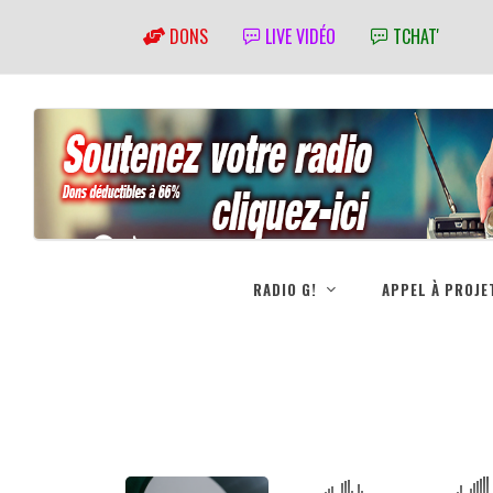
DONS
LIVE VIDÉO
TCHAT'
RADIO G!
APPEL À PROJE