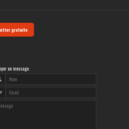
letter gratuite
oyer un message