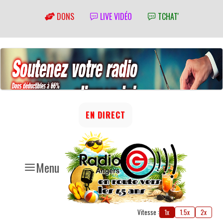
DONS
LIVE VIDÉO
TCHAT'
EN DIRECT
Menu
Vitesse :
1x
1.5x
2x