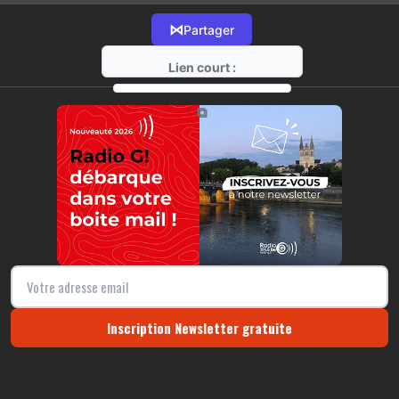
⋈
Partager
Lien court :
https://radio-g.fr?11799
⧉
Inscription Newsletter gratuite