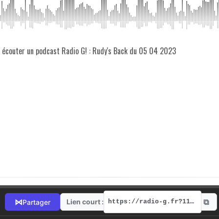
z écouter un podcast Radio G! : Rudy's Back du 05 04 2023
⧉
⋈
Lien court :
Partager
https://radio-g.fr?11279