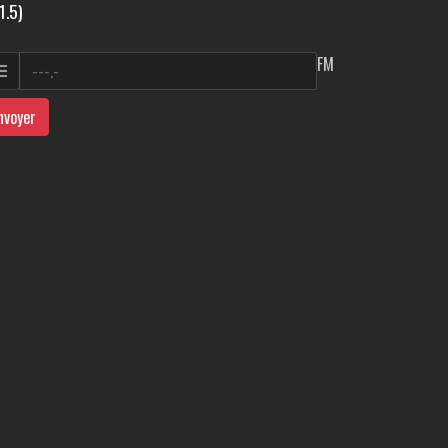
1.5)
FM
nvoyer