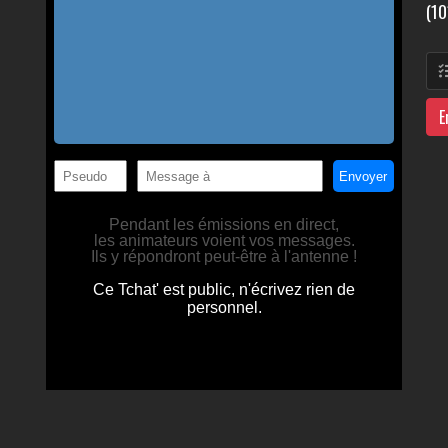
(10
E