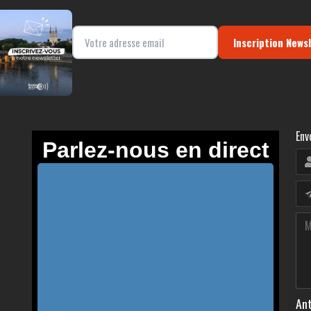
Inscription News
Env
Ant