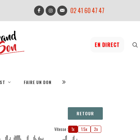
02 41 60 47 47
EN DIRECT
IST
FAIRE UN DON
RETOUR
Vitesse :
1x
1.5x
2x