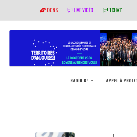
DONS
LIVE VIDÉO
TCHAT'
RADIO G!
APPEL À PROJE