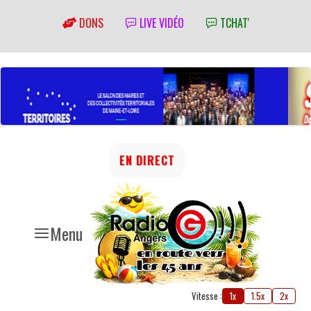
DONS
LIVE VIDÉO
TCHAT'
EN DIRECT
Menu
Vitesse :
1x
1.5x
2x