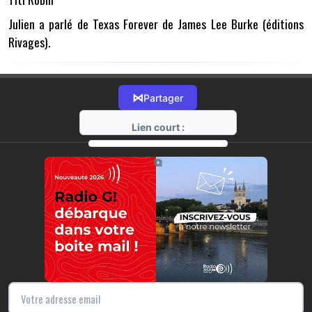
Julien a parlé de Texas Forever de James Lee Burke (éditions
Rivages).
⋈
Partager
Lien court :
https://radio-g.fr?13565
⧉