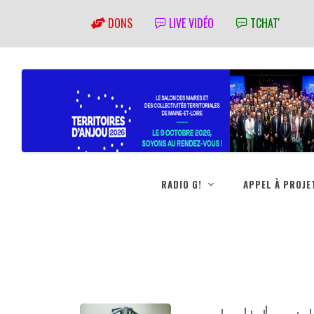
DONS
LIVE VIDÉO
TCHAT'
RADIO G!
APPEL À PROJE