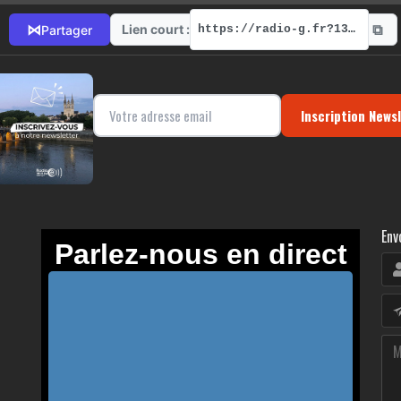
⧉
⋈
Lien court :
Partager
https://radio-g.fr?13742
Inscription News
Env