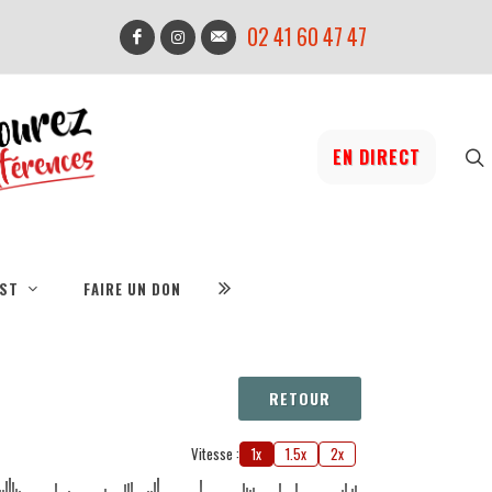
02 41 60 47 47
EN DIRECT
IST
FAIRE UN DON
RETOUR
Vitesse :
1x
1.5x
2x