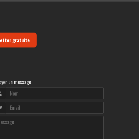
letter gratuite
oyer un message