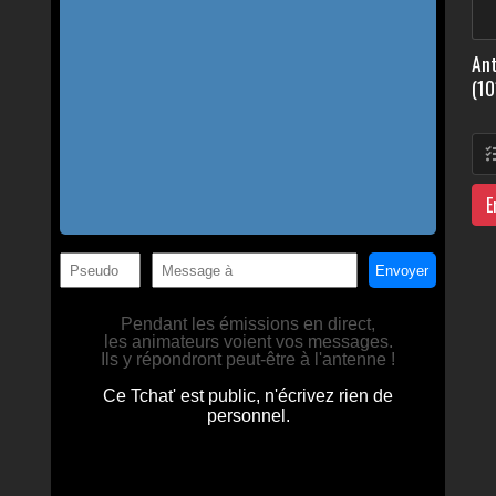
Ant
(10
E