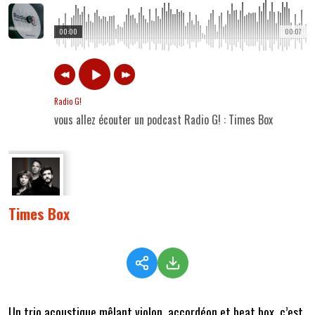
00:00
00:07
Radio G!
vous allez écouter un podcast Radio G! : Times Box
Times Box
Un trio acoustique mêlant violon, accordéon et beat box, c’est