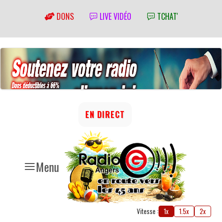
DONS
LIVE VIDÉO
TCHAT'
EN DIRECT
Menu
Vitesse :
1x
1.5x
2x