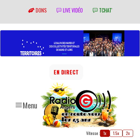
DONS
LIVE VIDÉO
TCHAT'
EN DIRECT
Menu
Vitesse :
1x
1.5x
2x