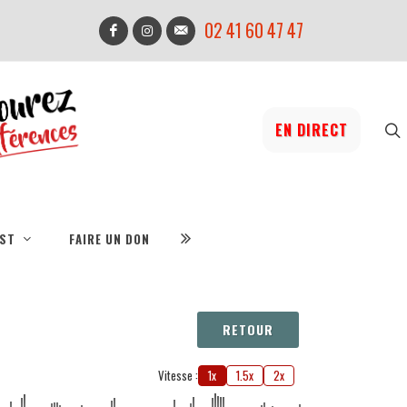
02 41 60 47 47
EN DIRECT
IST
FAIRE UN DON
RETOUR
Vitesse :
1x
1.5x
2x