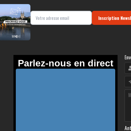
Inscription News
Env
Ant