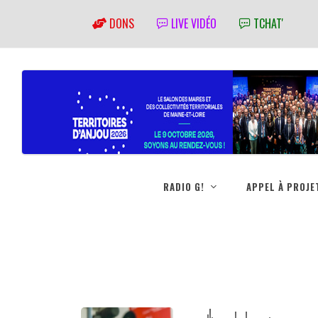
DONS
LIVE VIDÉO
TCHAT'
RADIO G!
APPEL À PROJE