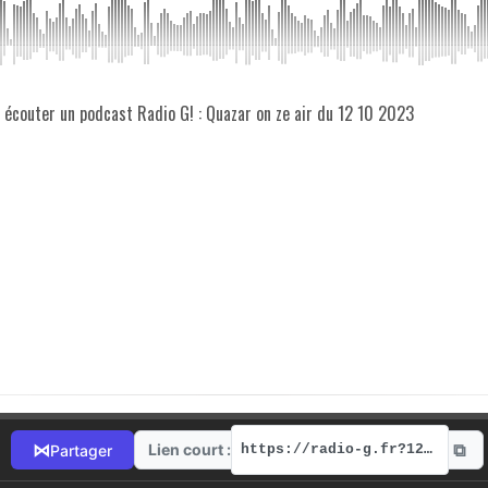
z écouter un podcast Radio G! : Quazar on ze air du 12 10 2023
⧉
⋈
Lien court :
Partager
https://radio-g.fr?12574