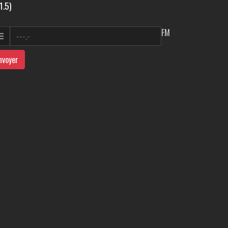
1.5)
FM
nvoyer