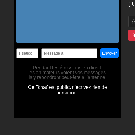
(10
E