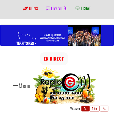
DONS
LIVE VIDÉO
TCHAT'
EN DIRECT
Menu
Vitesse :
1x
1.5x
2x