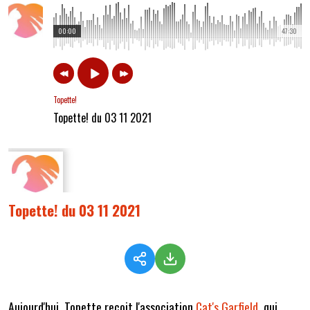
00:00
47:30
Topette!
Topette! du 03 11 2021
Topette! du 03 11 2021
Aujourd'hui, Topette reçoit l'association
Cat's Garfield
, qui