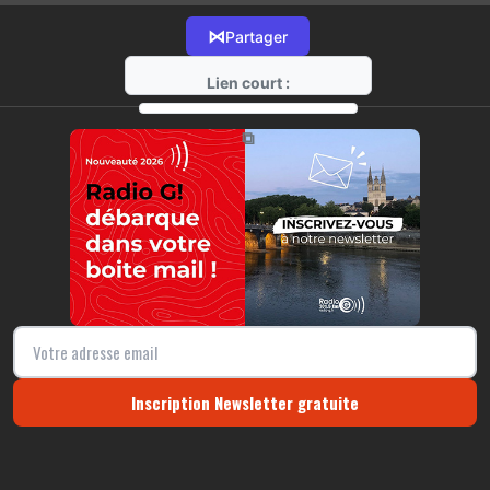
⋈
Partager
Lien court :
https://radio-g.fr?6686
⧉
Inscription Newsletter gratuite