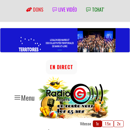
DONS
LIVE VIDÉO
TCHAT'
EN DIRECT
Menu
Vitesse :
1x
1.5x
2x