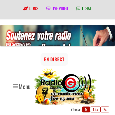
DONS
LIVE VIDÉO
TCHAT'
EN DIRECT
Menu
Vitesse :
1x
1.5x
2x