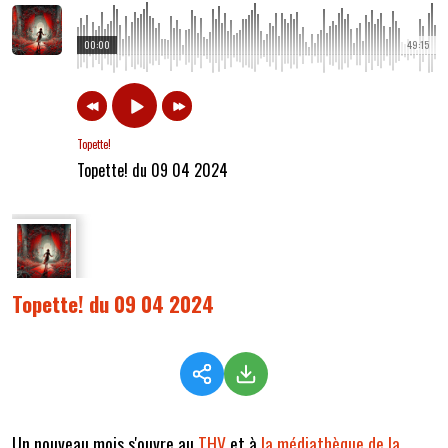
00:00
49:15
Topette!
Topette! du 09 04 2024
Topette! du 09 04 2024
Un nouveau mois s'ouvre au
THV
et à
la médiathèque de la