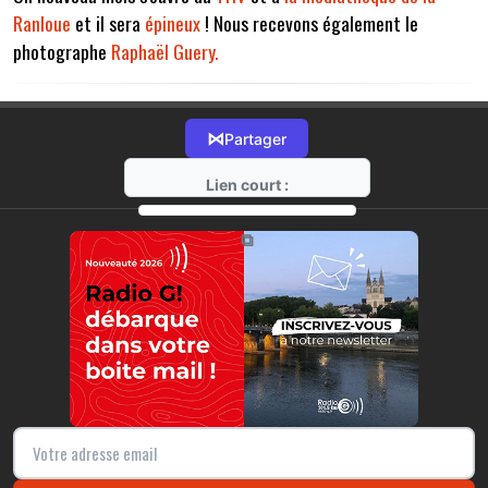
Ranloue
et il sera
épineux
! Nous recevons également le
photographe
Raphaël Guery.
⋈
Partager
Lien court :
https://radio-g.fr?14446
⧉