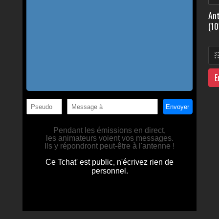
Ant
(10
E