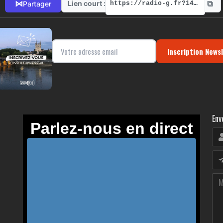
⧉
⋈
Lien court :
Partager
https://radio-g.fr?14181
Inscription News
Env