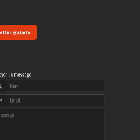
letter gratuite
oyer un message