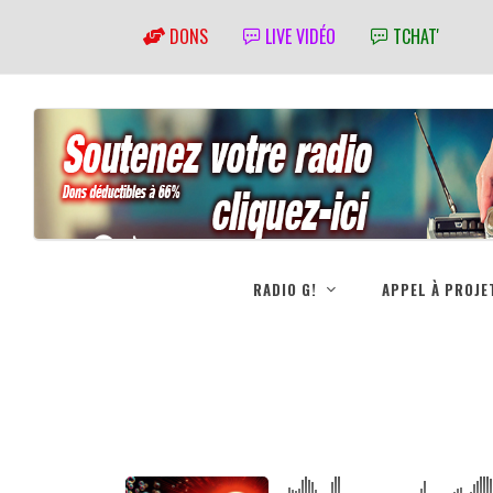
DONS
LIVE VIDÉO
TCHAT'
RADIO G!
APPEL À PROJE