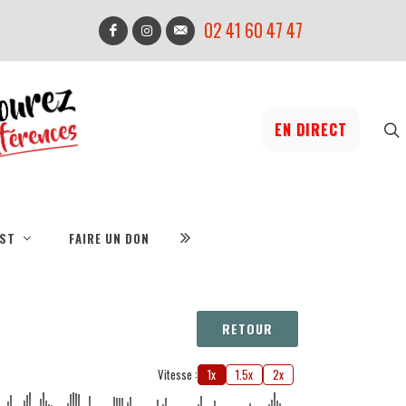
02 41 60 47 47
EN DIRECT
IST
FAIRE UN DON
RETOUR
Vitesse :
1x
1.5x
2x