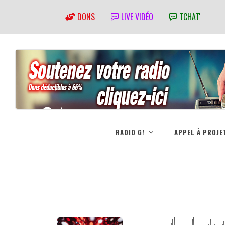
DONS
LIVE VIDÉO
TCHAT'
RADIO G!
APPEL À PROJE