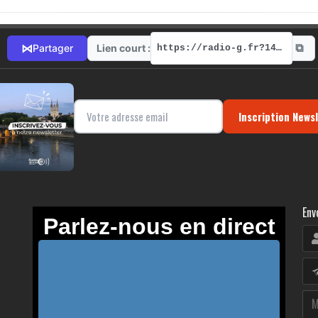
⧉
⋈
Lien court :
Partager
https://radio-g.fr?14159
Inscription News
Env