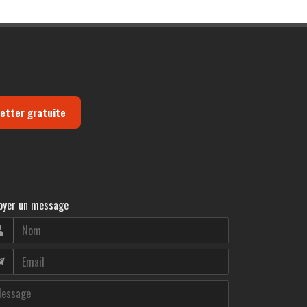
letter gratuite
oyer un message