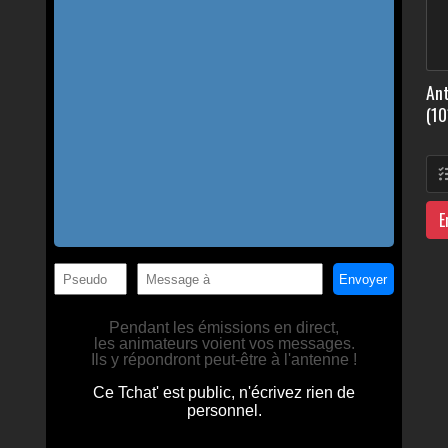
Ant
(10
E