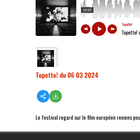
00:00
Topette!
Topette!
Topette! du 06 03 2024
Le festival regard sur le film européen reviens po