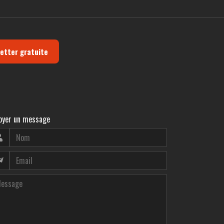
letter gratuite
oyer un message