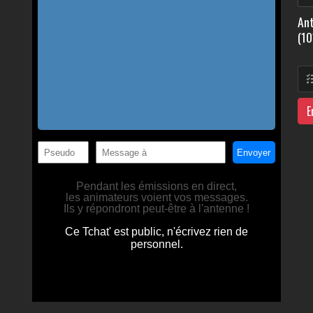
Ant
(10
E