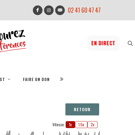
02 41 60 47 47
EN DIRECT
IST
FAIRE UN DON
RETOUR
Vitesse :
1x
1.5x
2x