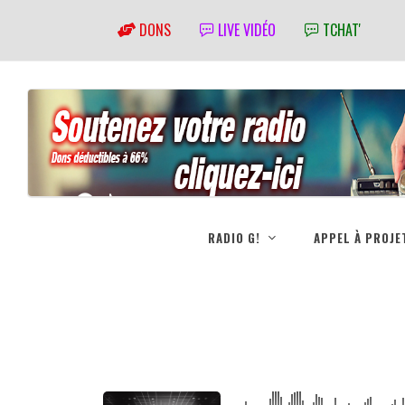
DONS
LIVE VIDÉO
TCHAT'
RADIO G!
APPEL À PROJE