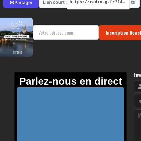
⧉
⋈
Lien court :
Partager
https://radio-g.fr?14096
Inscription News
Env